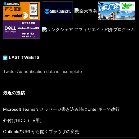
ゲ
ー
シ
ョ
ン
LAST TWEETS
Twitter Authentication data is incomplete
最近の投稿
Microsoft Teamsでメッセージ書き込み時にEnterキーで改行
外付けHDD（TV用）
OutlookのURLから開くブラウザの変更