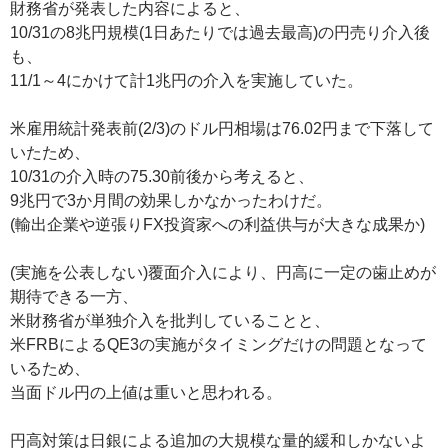
財務省が発表した内容によると、
10/31の8兆円規模(1日あたりでは過去最高)の円売り介入後
も、
11/1～4にかけて計1兆円の介入を実施していた。
米雇用統計発表前(2/3)のドル円相場は76.02円まで下落して
いたため、
10/31の介入時の75.30前後から考えると、
9兆円で3か月間の効果しかなかったわけだ。
(輸出企業や逆張りFX投資家への利益供与が大きな成果か)
(実施を公表しない)覆面介入により、円高に一定の歯止めが
期待できる一方、
米財務省が単独介入を批判していることと、
米FRBによるQE3の実施がタイミングだけの問題となって
いるため、
当面ドル円の上値は重いと思われる。
円高対策は日銀による追加の大規模な量的緩和しかないよ