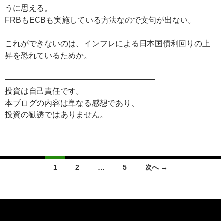
うに思える。
FRBもECBも実施している方法なので文句が出ない。
これができないのは、インフレによる日本国債利回りの上
昇を恐れているためか。
———————————————————
投資は自己責任です。
本ブログの内容は単なる感想であり、
投資の勧誘ではありません。
投
1
2
…
5
次へ →
稿
ナ
ビ