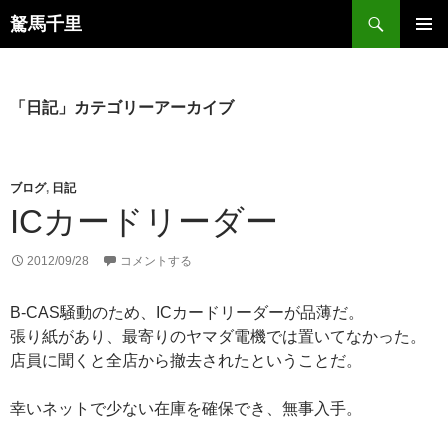
コ
検
駑馬千里
ン
索
メインメ
テ
ニュー
ン
ツ
「日記」カテゴリーアーカイブ
へ
ス
キ
ブログ
,
日記
ッ
ICカードリーダー
プ
2012/09/28
コメントする
B-CAS騒動のため、ICカードリーダーが品薄だ。
張り紙があり、最寄りのヤマダ電機では置いてなかった。
店員に聞くと全店から撤去されたということだ。
幸いネットで少ない在庫を確保でき、無事入手。